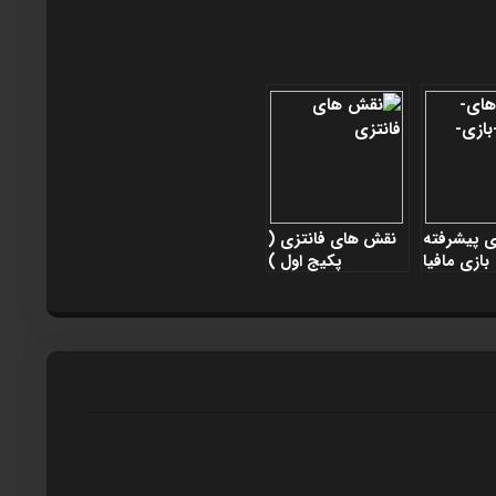
 پيشرفته
نقش های فانتزی (
بازی مافيا
پکيج اول )