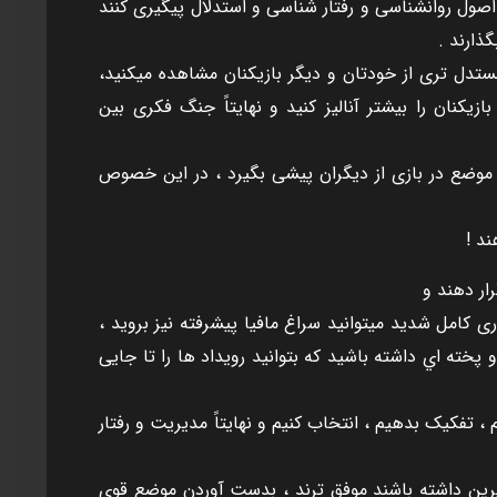
 اصول روانشناسی و رفتار شناسی و استدلال پيگيری کنند
ذارند .
ستدل تری از خودتان و ديگر بازيکنان مشاهده ميکنيد،
نان را بيشتر آناليز کنيد و نهايتاً جنگ فکری بين
نظر موضع در بازی از ديگران پيشی بگيرد ، در اين خصوص
ند !
ار دهند و
ی کامل شديد ميتوانيد سراغ مافيا پيشرفته نيز برويد ،
 پخته اي داشته باشيد که بتوانيد رويداد ها را تا جايی
فکيک بدهيم ، انتخاب کنيم و نهايتاً مديريت و رفتار
يرين داشته باشند موفق ترند ، بدست آوردن موضع قوی