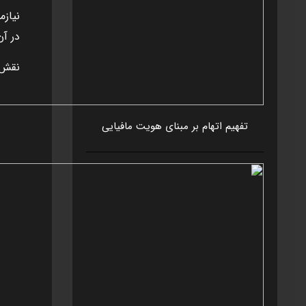
نيازم
در آن
نقش 
تفهيم اتهام بر مبنای هويت مافيايی