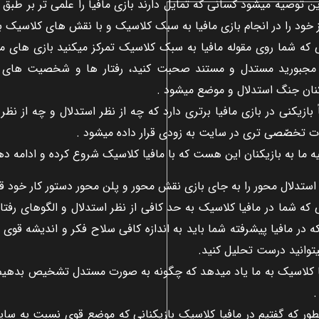
ين توصيه ميشود کسانی که تمايل دارند بازی مافيا را علمی تر بر طبق
 خود را در انجام بازی مافيا به سبک کلاسيک و با نقش های کلاسيک بگ
ی که شما روی مقوله مافيا به سبک کلاسيک تمرکز ميکنيد بازی های م
مجبوريد مستدل و مستند صحبت کنيد، رفتار ها و شخصيت های بازيک
کنان جنگ استدلال و موضع ميشود .
 بازيکنی در بازی مافيا برتری دارد که چه از نظر استدلال و چه از 
ات تخصّصی تری در سايت به زودی قرار داده ميشود .
 ما به بازيکنان اين هست که با مافيا کلاسيک شروع کرده و ادامه ده
استدلال محور را به جای بازی نقش محور و پلن محور دستور کار خود قر
 که شما در مافيا کلاسيک به حد کافی از نظر استدلال و الگوهای رفتار
ه در مافيا پيشرفته شما بايد به اندازه کافی سلاح فکر و انديشه قوی و
توانيد درست تحليل کنيد.
ا کلاسيک به ما ياد ميدهد که چگونه به صورت مستدل تشخيص بدهيم ، ت
.
طور که گفتيم در مافيا کلاسيک بازيکنانی که موضع قوی نسبت به سا