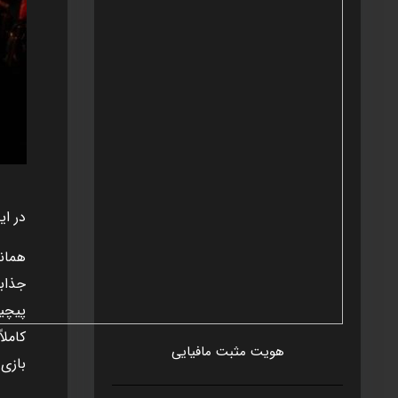
در اي
همان
جذاب
پيچي
کاملا
هويت مثبت مافيايی
بازی 