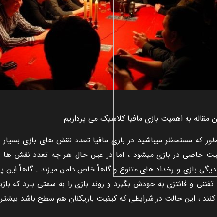
ن مقاله به اهميت بازی مافيا کلاسيک می پردازيم
طور که مستحظر ميباشيد در بازی مافيا تعدد نقش های بازی بسيار 
يت خاصی در بازی ميشود ، اما در عين حال هر چه تعدد نقش ها چه 
ديگی بازی و رخداد های متنوع و گاهاً خاص دامن ميزند . گاهاً اين
ً تفننی و فانتزی به خودش بگيرد و روند بازی را به سمتی ببرد که باز
کنند ، اين حالت در شرايطی که کيفيت بازيکنان هم سطح باشد بيشتر ن