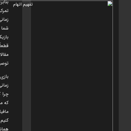
بنابر
تمرکز
زمان
شما 
بازي
قطعاً
مقال
توصيه
بازی 
زمانی
چرا ک
که مي
مافي
کنيم 
همان