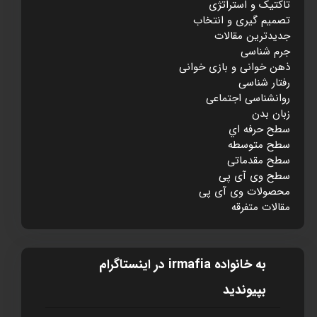
تاکتيک و استراتژی
تصميم گيری و انتخاب
جديدترين مقالات
جرم شناسی
ذهن خوانی و بازی خوانی
رفتار شناسی
روانشناسی اجتماعی
زبان بدن
سطح حرفه اي
سطح متوسطه
سطح مقدماتی
سطح وی آی پی
محصولات وی آی پی
مقالات متفرقه
به خانواده irmafia در اينستاگرام
بپيونديد