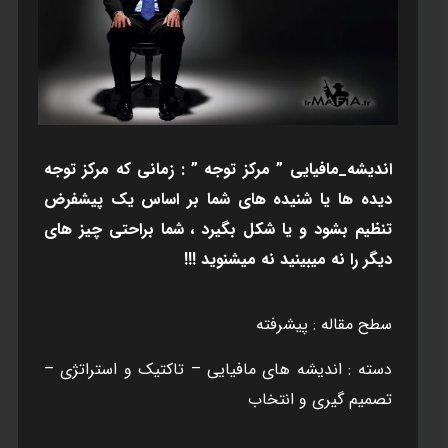
انديشه_مافيايی ” مرکز توجه ” : زمانی که مرکز توجه
ديده ها يا شنيده های شما بر اساس يک پيشفرض
تنظيم بشود و يا شکل بگيرد ، شما براحتی چيز های
ديگر را نه ميبينيد نه ميشنويد !!!
سطح مقاله : پيشرفته
دسته : انديشه های مافيايی – تاکتيک و استراتژی –
تصميم گيری و انتخاب