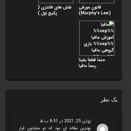
قانون مورفی
نقش های فانتزی (
(Murphy’s Law)
پکيج اول )
حتماً قطعاً یقیناً
رسماً مافيا
یک نظر
ژوئن 25, 2021 در 8:51 ب.ظ
بهترین مقاله ای بود که تو سایتتون قرار