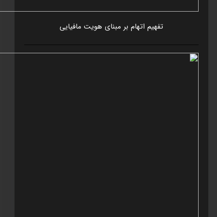
تفهيم اتهام بر مبنای هويت مافيايی