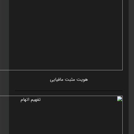
هويت مثبت مافيايی