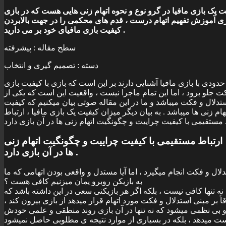
 يک بازی مافيا در گرو نوع و نحوه اتهام زنی هايی هست که در بازی
ری آموزش تفهيم اتهام درست ، قدم های محکمی را در جهت بالابردن
کيفيت بازی مافيای خود بر می داريد .
سطح مقاله : پيشرفته
دسته : تصميم گيری و انتخاب
ا حدودی با بازی مافيا آشنايی دارند بر اين است که بازی با کيفيت بازی
 جلو برود ، اما اين تمام ماجرا نيست ، واقعيت اين است که يکی از
دلال و فکت ميباشد و ما در اين مقاله صوتی بيان ميکنيم که کيفيت
هام زنی ها ميباشد . به بيان ديگر ميزان کيفيت يک بازی مافيا ، ارتباط
 چراييت و چگونگيت اتهام زنی ها در آن بازی دارد .
، ارتباط مستقيمی با کيفيت چراييت و چگونگيت اتهام زنی
ها در آن بازی دارد .
ستدلال و فکت انجام ميگيرد ، اما آيا مستدل و واقعی بودن اتهامی که ما
به بازيکن روبرو يمان ميزنيم کافی هست ؟
ه تنها کافی نيست ، بلکه اگر هر بازيکنی سعی در اين داشته باشد که
ً بر مبنی استدلال و فکت مورد اتهام قرار ميدهد از بازی بيرون کند ،
 و بی نظمی ميشود که نه تنها در آن بازی روند منطقی و علمی خودش