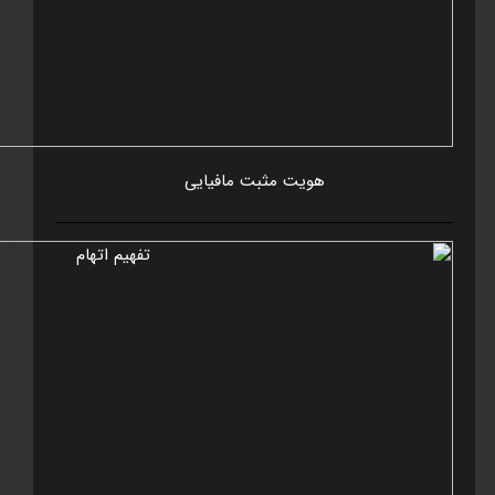
هويت مثبت مافيايی