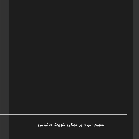
تفهيم اتهام بر مبنای هويت مافيايی