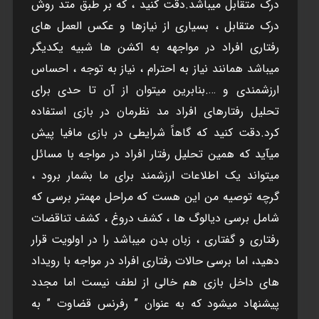
درک متقابل ميباشد.دقت کنيد ، که بر طبق متد روش
درک متقابل ، بسياری از نيازها و عکس العمل های
رفتاری افراد در مواجهه به اکشن ها شبيه يکديگر
ميباشد همانند نياز به احترام ، نياز به توجه ، احساس
ارزشمندی و ….بنابرين ميتوان از آن تا حدی برای
تحليل رفتارهای افراد مد نظرمان در بازی استفاده
کرد.دقت کنيد که گاهاً شرايطی در بازی مافيا پيش
ميآيد که همين تحليل رفتار افراد در مواجه با مسائل
ميتواند يک اطلاعات ارزشمند برای ما بشمار برود ،
گرچه توصيه من اين هست که مراحل مهمتر برسی که
شامل برسی ديالوگ ها ، کشف دروغ ، کشف تناقضات
رفتاری و گفتاری ، زبان بدن ميباشد را در اولويت قرار
دهيد، اما برسی حالات رفتاری افراد در مواجه با رويداد
های داخل بازی هم خالی از لطف نيست اما مجدد
پيشنهاد ميشود که به عنوان ” رفرنس قضاوت ” به