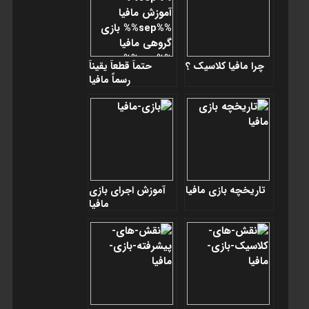
چرا مافيا کلاسيک ؟
حتماً قطعاً یقیناً
رسماً مافيا
تاريخچه بازی مافيا
آموزش اجرای بازی
مافيا