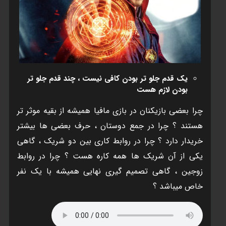
يک قدم جلو تر بودن کافی نيست ، چند قدم جلو تر
بودن لازم هست
چرا بعضی بازيکنان در بازی مافيا هميشه از بقيه موثر تر
هستند ؟ چرا در جمع دوستان ، حرف بعضی ها بيشتر
خريدار دارد ؟ چرا در روابط کاری بين دو شريک ، گاهی
يکی از آن شريک ها همه کاره هست ؟ چرا در روابط
زوجين ، گاهی تصميم گيری نهايی هميشه با يک نفر
خاص ميباشد ؟