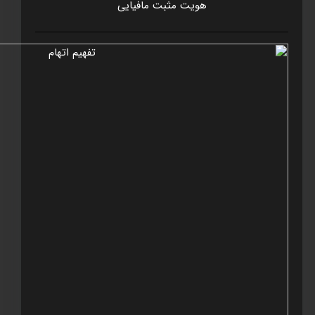
هويت مثبت مافيايی