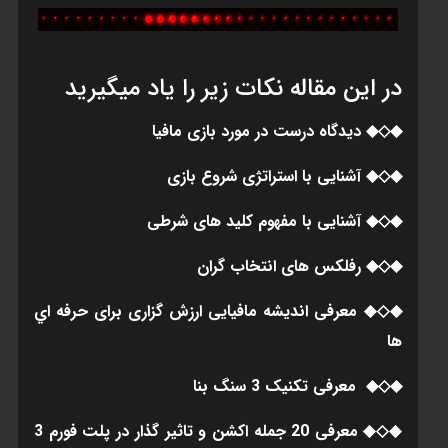
در اين مقاله نکات زير را ياد ميگيريد
◆◇◆ ديدگاه درست در مورد بازی مافيا
◆◇◆ آشنايی با استراتژی شروع بازی
◆◇◆ آشنايی با مفهوم کليد های شرطی
◆◇◆ رفلکس های انتخاب گران
◆◇◆ معرفی انديشه مافيايی ارزش گزاری برای حرفه اي
ها
◆◇◆ معرفی تکنيک 3 سنگ بنا
◆◇◆ معرفی 20 جمله اکشن و تاثير گذار در پلت فورم 3