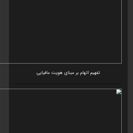
تفهيم اتهام بر مبنای هويت مافيايی