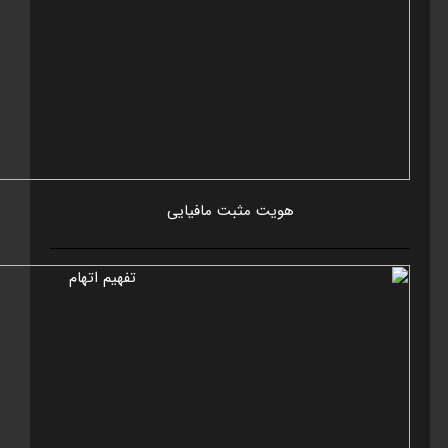
هويت مثبت مافيايی