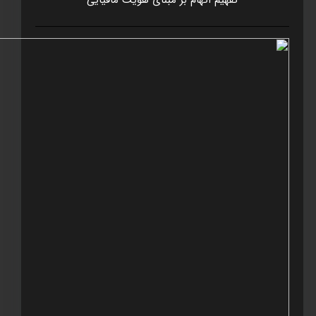
تفهيم اتهام بر مبنای هويت مافيايی