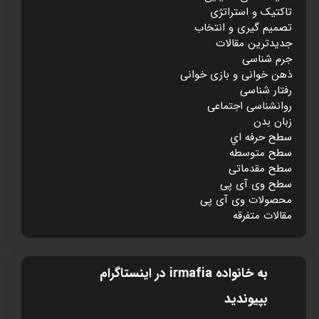
تاکتيک و استراتژی
تصميم گيری و انتخاب
جديدترين مقالات
جرم شناسی
ذهن خوانی و بازی خوانی
رفتار شناسی
روانشناسی اجتماعی
زبان بدن
سطح حرفه اي
سطح متوسطه
سطح مقدماتی
سطح وی آی پی
محصولات وی آی پی
مقالات متفرقه
به خانواده irmafia در اينستاگرام
بپيونديد