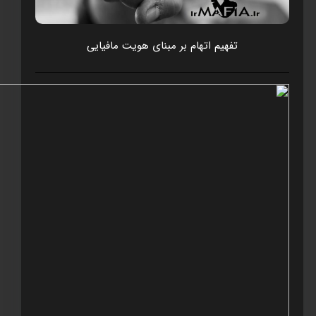
تفهيم اتهام بر مبنای هويت مافيايی