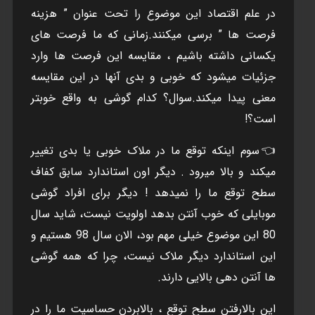
در علم اقتصاد اين موضوع را تحت عنوان ” هزينه
فرصت ها ” برسی ميکنند.زمانی که ما فرصت های
يکسانی داشته باشيم ، مقايسه اين فرصت ها وارد
جزئيات ميشود که خوبی و بدی آنها در اين مقايسه
معنی پيدا ميکند.سوال؟ کدام گوشی به واقع خوبتر
است؟!
👈سوم اينکه توقع ما در ملاک خوبی يا بدی تغيير
ميکند و بالا ميرود . ديگر اون استاندارد سابق کفاف
سطح توقع ما را نميدهد ! ديگر برای افراد گوشی
موبايلی که خوب آنتن بدهد اولويت نيست، شايد سال
80 اين موضوع خيلی مهم بود، الان سال 98 هستيم و
اين استاندارد ديگر ملاک نيست، چرا که همه گوشی
ها آنتن دهی بالايی دارند.
اين بالارفتن سطح توقع ، بالابردن حساسيت ما را در