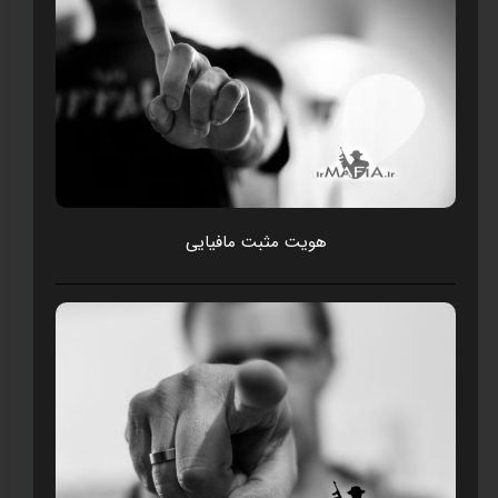
هويت مثبت مافيايی