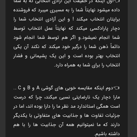
👈اول اينکه در حقيقت اين آزادی انتخابی که به شما
داده ميشود نهايتاً شما را به مسيری ميبرد که فروشنده
برايتان انتخاب ميکند ! و اين آزادی انتخاب شما را
دچار پارادکسی ميکند که نهايتاً عمل انتخاب توسط
شما انجام نميشود.و اگر هم توسط شما انجام شود
دائماً ذهن شما را درگير خود ميکند که نکند آن يکی
انتخاب بهتر بوده است و اين يک پشيمانی و فشار
انتخاب را برای شما به همراه دارد.
👈دوم اينکه مقايسه خوبی های گوشی A و B و C …
مارا دچار يک نارضايتی نسبی ميکند، چرا که درست
است همگی استاندارد مد نظر ما را دارا بوده اند، اما در
جزئيات تفاوت ها و جذابيت های متفاوتی با يکديگر
دارند که ما نميتوانيم همه آن جذابيت ها را با هم
داشته باشيم.