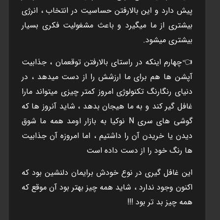
پيش دارد و اين بالارفتن حساسيت در انتخاب ، انرژی
بيشتری از ما ميگيرد و باعث مشغوليت فکری بسيار
بيشتری ميشود.
👈چهارم اينکه در راستای بالارفتن توقعمان ، جذابيت
آپشن ها هم برای ما ارزشش را از دست ميدهد ، در
دنيای رنگارنگ تکنولوژی امروز کمتر چيزی ميتواند مارا
غافل گير کند و به ما هيجان بدهد ، شايد آنروز ها که
گوشی های سری N نوکيا به بازار اومد همه ما شوق
ديدن يا خريدن آن را داشتيم ، اما امروزه آن جذابيت
ها رنگ خود را از دست داده است
اين غافل گيری در نوع خودش برايمان دلنشين بود که
اکنون وجود ندارد ، شايد همه چيز بهتر بود آن موقع که
همه چيز بد تر بود !!!