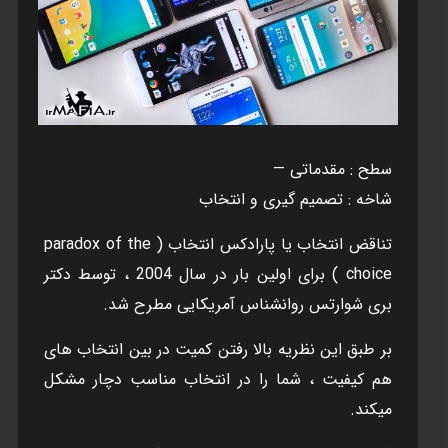
سطح : مقدماتی —
شاخه : تصميم گيری و انتخاب
تناقض انتخاب يا پارادکس انتخاب ( paradox of the
choice ) برای اولين بار در سال 2004 ، توسط دکتر
بری شوارتس روانشناس آمريکايی مطرح شد.
بر طبق اين نظريه بالا رفتن کميت در بين انتخاب های
هم کيفيت ، شما را در انتخاب مناسب دچار مشکل
ميکند.