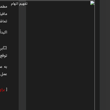
مطمئن
مافيا
تماشا
اکيدا
توقع 
عمل ک
[
برا