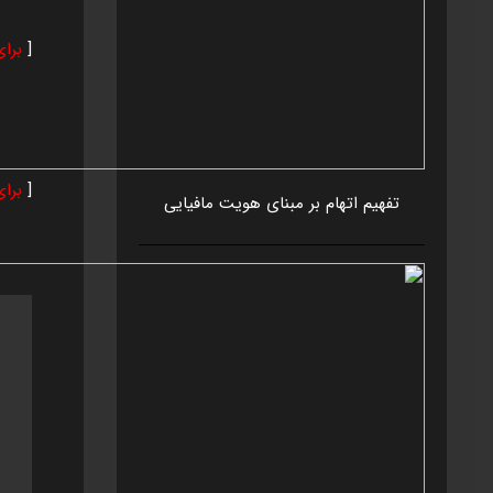
[
برا
[
برا
تفهيم اتهام بر مبنای هويت مافيايی