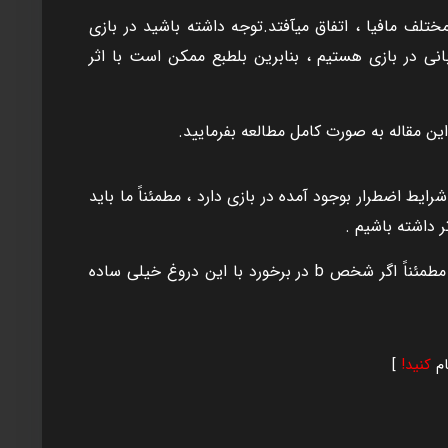
ختلف مافيا ، اتفاق ميآفتد.توجه داشته باشيد در بازی
بانی در بازی هستيم ، بنابرين بلطبع ممکن است با اثر
اين مقاله به صورت کامل مطالعه بفرماييد.
قيمی با شرايط اضطرار بوجود آمده در بازی دارد ، مطمئناً ما بايد
 داشته باشيم .
به عنوان مثال فرض کنيد در بازی شخص a ، يک دروغ واضح را ميگويد ، مطمئناً اگر شخص b در برخورد با اين دروغ خيلی ساده
م
کنید!
]