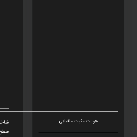
هويت مثبت مافيايی
شاخه
سطح م