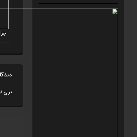
چرا 
دیدگا
برای ن