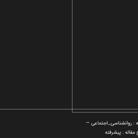
 : روانشناسی_اجتماعی —
قاله : پيشرفته