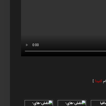
م
کنید!
]