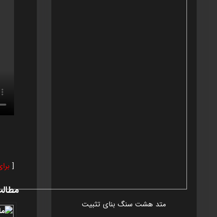
[
برا
مطالب
متد هشت سنگ بنای تثبيت