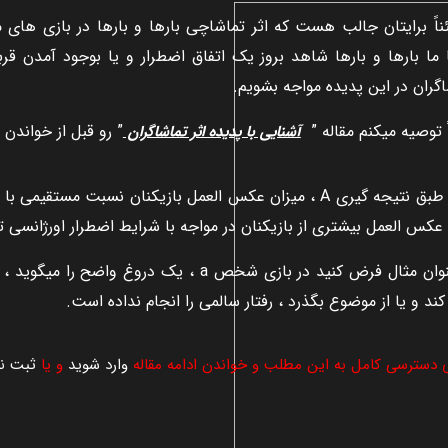
اً برايتان جالب هست که اثر تماشاچی بارها و بارها در بازی های م
 ما بارها و بارها شاهد بروز يک اتفاق اضطرار و يا بوجود آمدن قر
گران در اين پديده مواجه بشويم.
ً توصيه ميکنم مقاله ”
” رو قبل از خواندن 
آشنايی با پديده اثر تماشاگران
💥بر طبق نتيجه گيری A ، ميزان عکس العمل بازيکنان نسبت مست
عکس العمل بيشتری از بازيکنان در مواجه با شرايط اضطرار اورژانسی تر
ند و يا از موضوع بگذرد ، رفتار سالمی را انجام نداده است.
ی دسترسی کامل به این مطلب و خواندن ادامه مقاله
وارد شوید
و یا
ثبت نا