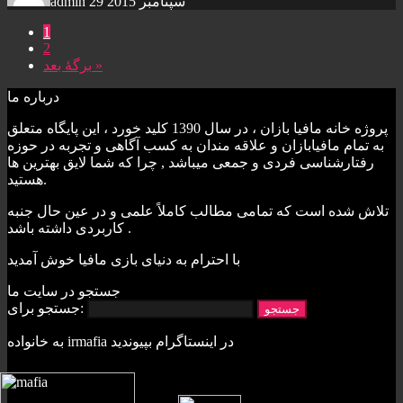
29 سپتامبر 2015
admin
1
2
برگهٔ بعد »
درباره ما
پروژه خانه مافيا بازان ، در سال 1390 کليد خورد ، اين پايگاه متعلق
به تمام مافيابازان و علاقه مندان به کسب آگاهی و تجربه در حوزه
رفتارشناسی فردی و جمعی ميباشد , چرا که شما لايق بهترين ها
هستيد.
تلاش شده است که تمامی مطالب کاملاً علمی و در عين حال جنبه
کاربردی داشته باشد .
با احترام به دنيای بازی مافيا خوش آمديد
جستجو در سایت ما
جستجو برای:
به خانواده irmafia در اينستاگرام بپيونديد