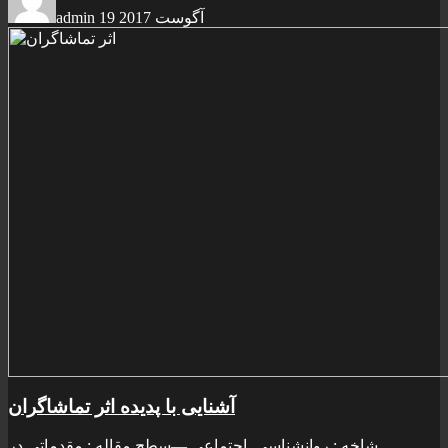
19 آگوست 2017
admin
آشنايی با پديده اثر تماشاگران
شاخه : روانشناسی_اجتماعی —سطح مقاله : مقدماتی در