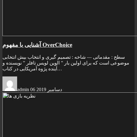
آشنايی با مفهوم OverChoice
سطح : مقدماتی — شاخه : تصميم گيری و انتخاب بيش انتخابی
موضوعی است که برای اولين بار ” الوين لويس تافلر ” نويسنده و
آينده پژوه آمريکايی در کتاب…
06 دسامبر 2019
admin