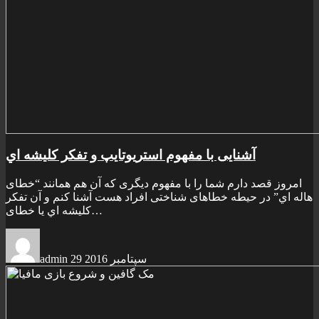
آشنايی با مفهوم استريوتايپ و تفکر کليشه اي
امروز قصد دارم شما را با مفهوم ديگری که آن هم همانند “خطای
هاله اي” در حيطه خطاهای شناختی افراد هست آشنا کنم و آن تفکر
کليشه اي يا خطای…
29 سپتامبر 2016
admin