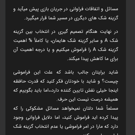
مسائل و اتفاقات فراوانی در جريان بازی پيش ميآيد و
گزينه شک های ديگری در مسير شما قرار ميگيرد.
در نهايت هنگام تصميم گيری در انتخاب بين گزينه
شک A و ساير گزينه شک هايمان، يا کاملاً % اهميت
گزينه شک A را فراموش ميکنيم و يا درجه اهميت آن
برای ما کاهش پيدا ميکند.
شايد برايتان جالب باشد که علت اين فراموشی
چيست؟ و شايد با خودتان فکر کنيد که قدرت حافظه
اينجا خيلی نقش تايين کننده دارد،،اما بايد بگوييم که
هميشه درست نيست اين حرف.
مسلماً شما دلتان نميخواهد مسائل مشکوکی را که
پيدا کرده ايد فراموش کنيد، اما دلايل فراوانی وجود
دارد که مارا در امر فراموشی يا عدم انتخاب گزينه شک