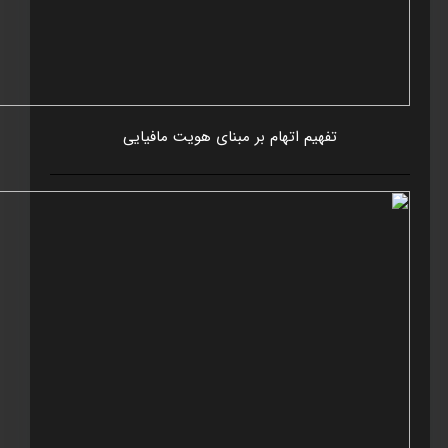
تفهيم اتهام بر مبنای هويت مافيايی