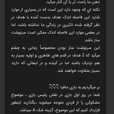
ذهن ما راحت تر با آن کنار ميآيد.
نکته اي که وجود دارد اين است که در بسياری از موارد
شايد اين فاصله اندک هدف بدست آمده با هدف در
نظر گرفته شده تاثيری در زندگی ما نداشته باشد، اما
در بعضی موارد اين فاصله اندک ممکن است سرنوشت
ساز باشد.
اين سرنوشت ساز بودن مخصوصاً زمانی به چشم
ميآيد که 2 هدف در قدم های ظاهری و اوليه بسيار به
هم نزديک باشند اما در آينده و در تبعاتی که دارند
بسيار متفاوت خواهند شد.
بر ميگرديم به بازی مافيا 👇👇👇
شما در روز اول بازی در نقش پليس بازی ، موضوع
مشکوکی را از فردی متوجه ميشويد ،بگذاريد اينطور
قرارداد کنيم که اين موضوع، گزينه شک A ميباشد.