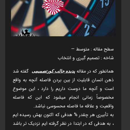
سطح مقاله : متوسط —
شاخه : تصميم گيری و انتخاب
همانطور که در مقاله
گفته شد
پدیده جالب کورتصمیمی
ذهن انسان قابليت از بين بردن فاصله آنچه به واقع
است و آنچه ما دوست داريم را دارد ، اين موضوع
مخصوصاً زمانی انجام ميشود که اين که فاصله
واقعيت و علاقه ما فاصله محسوسی نباشد.
به تأبيری هر چقدر % هدفی که اکنون بهش رسيده ايم
، به هدفی که در ابتدا در نظر گرفته ايم نزديک تر باشد