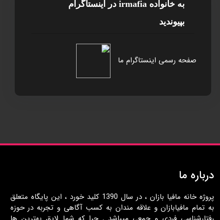
به خانواده irmafia در اينستاگرام
بپيونديد
صفحه رسمی اینستاگرام ما
درباره ما
پروژه خانه مافيا بازان ، در سال 1390 کليد خورد ، اين پايگاه متعلق
به تمام مافيابازان و علاقه مندان به کسب آگاهی و تجربه در حوزه
رفتارشناسی فردی و جمعی ميباشد , چرا که شما لايق بهترين ها