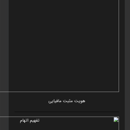
هويت مثبت مافيايی