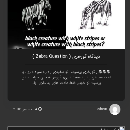
ديدگاه گورخری ( Zebra Question )
📚📚📚از گورخری پرسیدم: تو سفیدی راه راه سیاه داری، یا
اینکه سیاهی راه راه سفید داری؟ گورخر به جای جواب دادن
پرسید: تو خوبی فقط عادت های بد داری، یا…
admin
14 دسامبر 2018