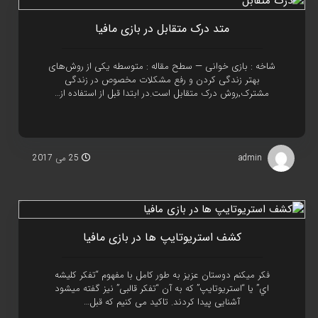
متد درک متقابل در بازی مافيا
شاخه : بازی خوانی — سطح مقاله : متوسطه یکی از روش‌های
بهتر زندگی کردن و رفع مشکلات مخصوص در زندگی
مشترک٬روش درک متقابل است.در ابتدا قبل از استفاده از…
admin
25 می 2017
کشف استريوتايپ ها در بازی مافيا
فکر ميکنم دوستان عزيز به طور کامل با مفهوم “تفکر کليشه
اي” يا “استريوتايپ” که به آن “تفکر قالبی” نيز گفته ميشود
آشنايی پيدا کردند. تاکيد می کنيم که قبل…