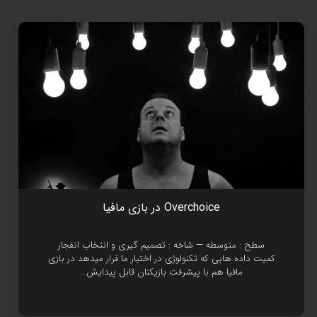
Overchoice در بازی مافيا
سطح : متوسطه — شاخه : تصميم گيری و انتخاب انفجار
کميت داده هايی که تکنولوژی در اختيار ما قرار ميدهد در بازی
مافيا هم با پيشرفت بازيکنان قابل پيدايش…