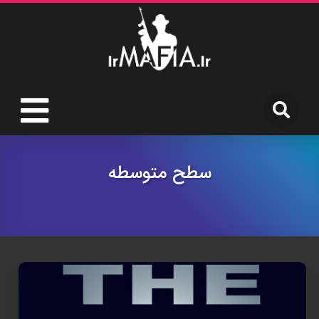
سطح متوسطه