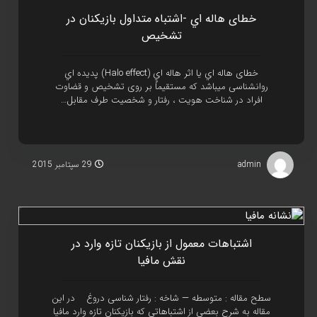
خطای هاله اي -اشتباه متداول بازيکنان در
تشخيص
خطای هاله اي يا اثر هاله اي (Halo effect) پديده اي
روانشناسی ميباشد که مستقيماً بر روی تشخيص و قضاوت
افراد در شناخت هويت ، رفتار و شخصيت طرف مقابل…
admin
29 سپتامبر 2015
اشتباهات معمول از بازيکنان تازه وارد در
نقش مافيا
سطح مقاله : متوسطه — شاخه : رفتار شناسی دروغ در اين
مقاله به شرح بعضی از اشتباهاتی که بازيکنان تازه وارد مافيا