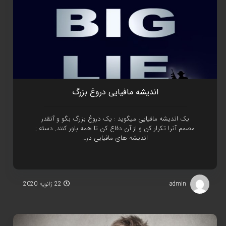
انديشه مافيايی دروغ بزرگ
يک انديشه مافيايی ميگويد : يک دروغ بزرگ بگو و آنقدر
مصمم آنرا تکرار کن و از آن دفاع کن تا همه باور کنند. دسته :
انديشه های مافيايی در…
admin
22 ژانویه 2020