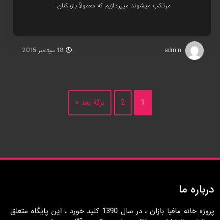
مرتکب ميشوند ميپردازيم که معمولاً بازيکنان…
admin
18 سپتامبر 2015
1
2
برگهٔ بعد »
درباره ما
پروژه خانه مافيا بازان ، در سال 1390 کليد خورد ، اين پايگاه متعلق